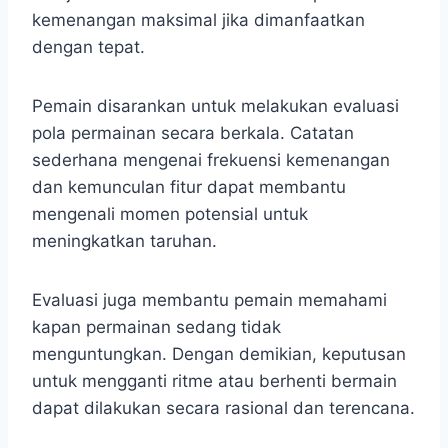
kemenangan maksimal jika dimanfaatkan
dengan tepat.
Pemain disarankan untuk melakukan evaluasi
pola permainan secara berkala. Catatan
sederhana mengenai frekuensi kemenangan
dan kemunculan fitur dapat membantu
mengenali momen potensial untuk
meningkatkan taruhan.
Evaluasi juga membantu pemain memahami
kapan permainan sedang tidak
menguntungkan. Dengan demikian, keputusan
untuk mengganti ritme atau berhenti bermain
dapat dilakukan secara rasional dan terencana.