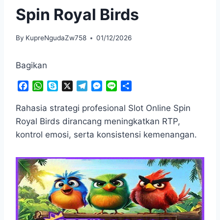
Spin Royal Birds
By
KupreNgudaZw758
01/12/2026
Bagikan
F
W
S
X
T
M
L
S
a
h
k
e
e
i
h
c
a
y
l
s
n
a
Rahasia strategi profesional Slot Online Spin
e
t
p
e
s
e
r
Royal Birds dirancang meningkatkan RTP,
b
s
e
g
e
e
kontrol emosi, serta konsistensi kemenangan.
o
A
r
n
o
p
a
g
k
p
m
e
r