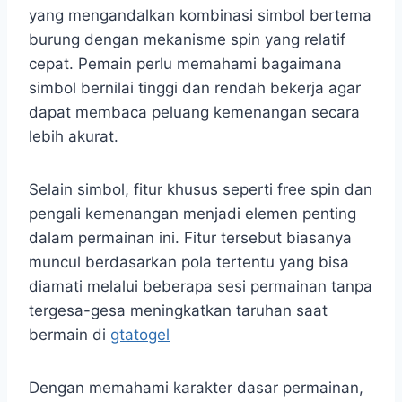
yang mengandalkan kombinasi simbol bertema
burung dengan mekanisme spin yang relatif
cepat. Pemain perlu memahami bagaimana
simbol bernilai tinggi dan rendah bekerja agar
dapat membaca peluang kemenangan secara
lebih akurat.
Selain simbol, fitur khusus seperti free spin dan
pengali kemenangan menjadi elemen penting
dalam permainan ini. Fitur tersebut biasanya
muncul berdasarkan pola tertentu yang bisa
diamati melalui beberapa sesi permainan tanpa
tergesa-gesa meningkatkan taruhan saat
bermain di
gtatogel
Dengan memahami karakter dasar permainan,