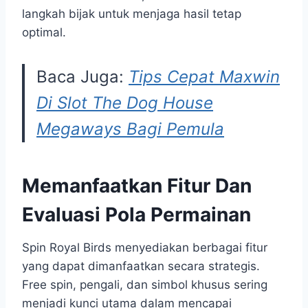
langkah bijak untuk menjaga hasil tetap
optimal.
Baca Juga:
Tips Cepat Maxwin
Di Slot The Dog House
Megaways Bagi Pemula
Memanfaatkan Fitur Dan
Evaluasi Pola Permainan
Spin Royal Birds menyediakan berbagai fitur
yang dapat dimanfaatkan secara strategis.
Free spin, pengali, dan simbol khusus sering
menjadi kunci utama dalam mencapai