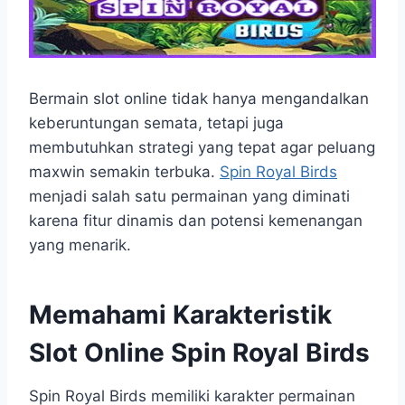
Bermain slot online tidak hanya mengandalkan
keberuntungan semata, tetapi juga
membutuhkan strategi yang tepat agar peluang
maxwin semakin terbuka.
Spin Royal Birds
menjadi salah satu permainan yang diminati
karena fitur dinamis dan potensi kemenangan
yang menarik.
Memahami Karakteristik
Slot Online Spin Royal Birds
Spin Royal Birds memiliki karakter permainan