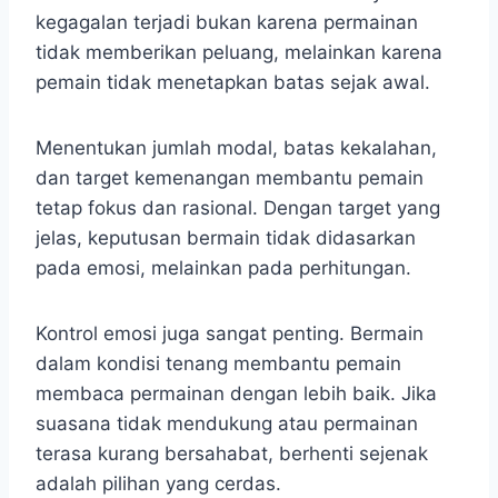
kegagalan terjadi bukan karena permainan
tidak memberikan peluang, melainkan karena
pemain tidak menetapkan batas sejak awal.
Menentukan jumlah modal, batas kekalahan,
dan target kemenangan membantu pemain
tetap fokus dan rasional. Dengan target yang
jelas, keputusan bermain tidak didasarkan
pada emosi, melainkan pada perhitungan.
Kontrol emosi juga sangat penting. Bermain
dalam kondisi tenang membantu pemain
membaca permainan dengan lebih baik. Jika
suasana tidak mendukung atau permainan
terasa kurang bersahabat, berhenti sejenak
adalah pilihan yang cerdas.