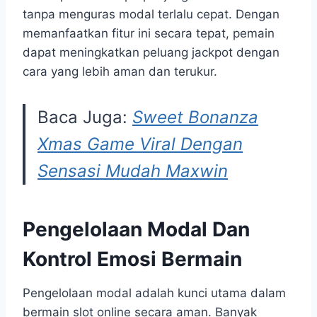
tanpa menguras modal terlalu cepat. Dengan
memanfaatkan fitur ini secara tepat, pemain
dapat meningkatkan peluang jackpot dengan
cara yang lebih aman dan terukur.
Baca Juga:
Sweet Bonanza
Xmas Game Viral Dengan
Sensasi Mudah Maxwin
Pengelolaan Modal Dan
Kontrol Emosi Bermain
Pengelolaan modal adalah kunci utama dalam
bermain slot online secara aman. Banyak