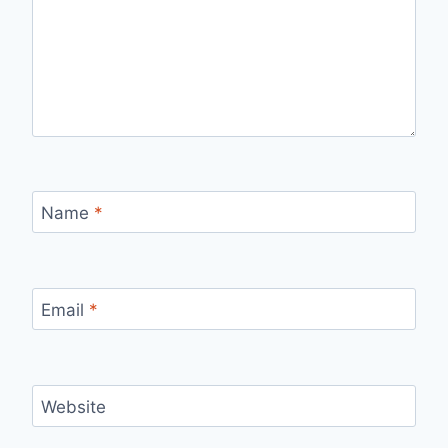
Name
*
Email
*
Website