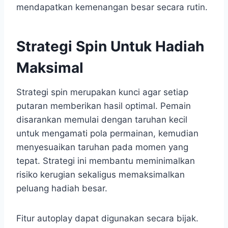
mendapatkan kemenangan besar secara rutin.
Strategi Spin Untuk Hadiah
Maksimal
Strategi spin merupakan kunci agar setiap
putaran memberikan hasil optimal. Pemain
disarankan memulai dengan taruhan kecil
untuk mengamati pola permainan, kemudian
menyesuaikan taruhan pada momen yang
tepat. Strategi ini membantu meminimalkan
risiko kerugian sekaligus memaksimalkan
peluang hadiah besar.
Fitur autoplay dapat digunakan secara bijak.