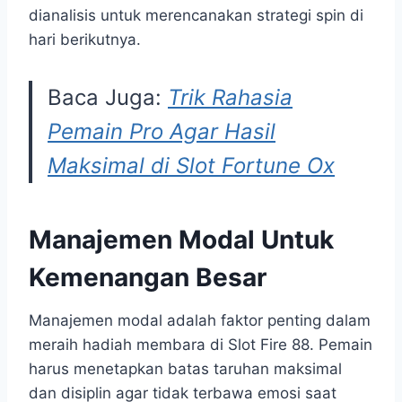
dianalisis untuk merencanakan strategi spin di
hari berikutnya.
Baca Juga:
Trik Rahasia
Pemain Pro Agar Hasil
Maksimal di Slot Fortune Ox
Manajemen Modal Untuk
Kemenangan Besar
Manajemen modal adalah faktor penting dalam
meraih hadiah membara di Slot Fire 88. Pemain
harus menetapkan batas taruhan maksimal
dan disiplin agar tidak terbawa emosi saat