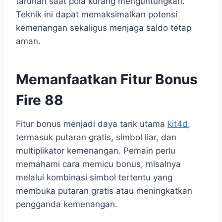
taruhan saat pola kurang menguntungkan.
Teknik ini dapat memaksimalkan potensi
kemenangan sekaligus menjaga saldo tetap
aman.
Memanfaatkan Fitur Bonus
Fire 88
Fitur bonus menjadi daya tarik utama
kit4d
,
termasuk putaran gratis, simbol liar, dan
multiplikator kemenangan. Pemain perlu
memahami cara memicu bonus, misalnya
melalui kombinasi simbol tertentu yang
membuka putaran gratis atau meningkatkan
pengganda kemenangan.