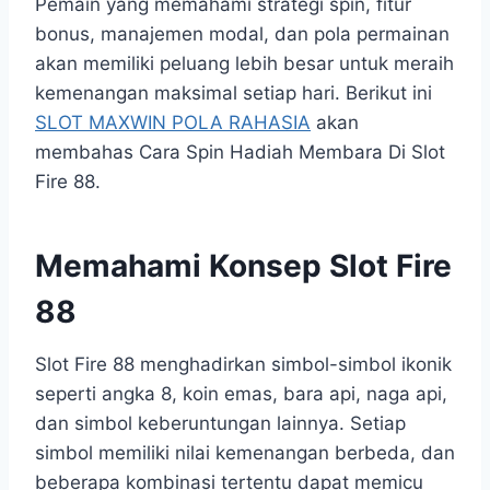
Pemain yang memahami strategi spin, fitur
bonus, manajemen modal, dan pola permainan
akan memiliki peluang lebih besar untuk meraih
kemenangan maksimal setiap hari. Berikut ini
SLOT MAXWIN POLA RAHASIA
akan
membahas Cara Spin Hadiah Membara Di Slot
Fire 88.
Memahami Konsep Slot Fire
88
Slot Fire 88 menghadirkan simbol-simbol ikonik
seperti angka 8, koin emas, bara api, naga api,
dan simbol keberuntungan lainnya. Setiap
simbol memiliki nilai kemenangan berbeda, dan
beberapa kombinasi tertentu dapat memicu