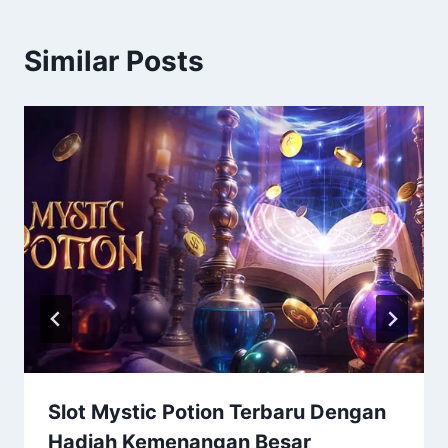
Similar Posts
Slot Mystic Potion Terbaru Dengan
Hadiah Kemenangan Besar