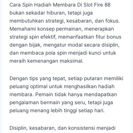
Cara Spin Hadiah Membara Di Slot Fire 88
bukan sekadar hiburan, tetapi juga
membutuhkan strategi, kesabaran, dan fokus.
Memahami konsep permainan, menerapkan
strategi spin efektif, memanfaatkan fitur bonus
dengan bijak, mengatur modal secara disiplin,
dan membaca pola spin menjadi kunci untuk
meraih kemenangan maksimal.
Dengan tips yang tepat, setiap putaran memiliki
peluang optimal untuk menghasilkan hadiah
membara. Pemain tidak hanya mendapatkan
pengalaman bermain yang seru, tetapi juga
peluang menang lebih tinggi setiap hari.
Disiplin, kesabaran, dan konsistensi menjadi