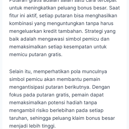
untuk meningkatkan peluang bonus besar. Saat
fitur ini aktif, setiap putaran bisa menghasilkan
kombinasi yang menguntungkan tanpa harus
mengeluarkan kredit tambahan. Strategi yang
baik adalah mengawasi simbol pemicu dan
memaksimalkan setiap kesempatan untuk
memicu putaran gratis.
Selain itu, memperhatikan pola munculnya
simbol pemicu akan membantu pemain
mengantisipasi putaran berikutnya. Dengan
fokus pada putaran gratis, pemain dapat
memaksimalkan potensi hadiah tanpa
mengambil risiko berlebihan pada setiap
taruhan, sehingga peluang klaim bonus besar
menjadi lebih tinggi.