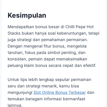
Kesimpulan
Mendapatkan bonus besar di Chilli Pepe Hot
Stacks bukan hanya soal keberuntungan, tetapi
juga strategi dan pemahaman permainan.
Dengan mengenal fitur bonus, mengelola
taruhan, fokus pada simbol penting, dan
konsisten, pemain dapat memaksimalkan
peluang klaim bonus secara cepat dan efektif.
Untuk tips lebih lengkap seputar permainan
seru dan strategi menarik, kamu bisa
mengunjungi
Slot Online Bonus Terbesar
dan
temukan beragam informasi bermanfaat
lainnya.