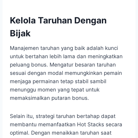
Kelola Taruhan Dengan
Bijak
Manajemen taruhan yang baik adalah kunci
untuk bertahan lebih lama dan meningkatkan
peluang bonus. Mengatur besaran taruhan
sesuai dengan modal memungkinkan pemain
menjaga permainan tetap stabil sambil
menunggu momen yang tepat untuk
memaksimalkan putaran bonus.
Selain itu, strategi taruhan bertahap dapat
membantu memanfaatkan Hot Stacks secara
optimal. Dengan menaikkan taruhan saat