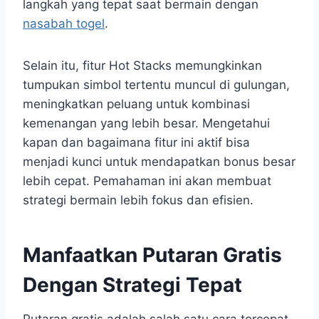
langkah yang tepat saat bermain dengan
nasabah togel
.
Selain itu, fitur Hot Stacks memungkinkan
tumpukan simbol tertentu muncul di gulungan,
meningkatkan peluang untuk kombinasi
kemenangan yang lebih besar. Mengetahui
kapan dan bagaimana fitur ini aktif bisa
menjadi kunci untuk mendapatkan bonus besar
lebih cepat. Pemahaman ini akan membuat
strategi bermain lebih fokus dan efisien.
Manfaatkan Putaran Gratis
Dengan Strategi Tepat
Putaran gratis adalah salah satu cara tercepat