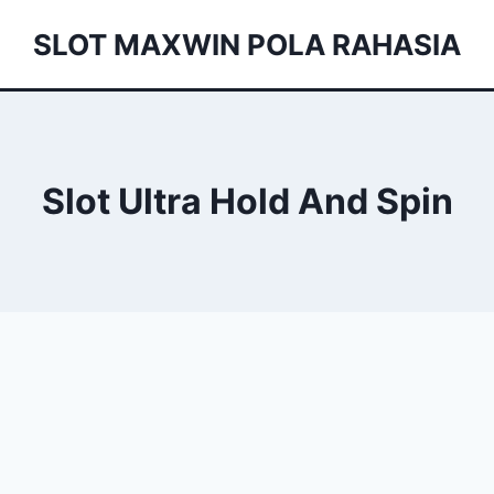
SLOT MAXWIN POLA RAHASIA
Slot Ultra Hold And Spin