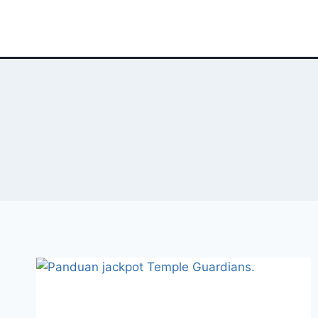
Skip
to
content