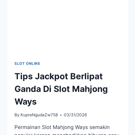
SLOT ONLINE
Tips Jackpot Berlipat
Ganda Di Slot Mahjong
Ways
By
KupreNgudaZw758
03/31/2026
Permainan Slot Mahjong Ways semakin