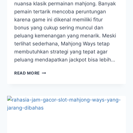
nuansa klasik permainan mahjong. Banyak
pemain tertarik mencoba peruntungan
karena game ini dikenal memiliki fitur
bonus yang cukup sering muncul dan
peluang kemenangan yang menarik. Meski
terlihat sederhana, Mahjong Ways tetap
membutuhkan strategi yang tepat agar
peluang mendapatkan jackpot bisa lebih…
BOCORAN
READ MORE
STRATEGI
RAHASIA
AGAR
JACKPOT
MUDAH
DI
SLOT
MAHJONG
WAYS