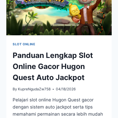
SLOT ONLINE
Panduan Lengkap Slot
Online Gacor Hugon
Quest Auto Jackpot
By
KupreNgudaZw758
04/18/2026
Pelajari slot online Hugon Quest gacor
dengan sistem auto jackpot serta tips
memahami permainan secara lebih mudah