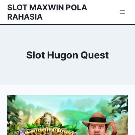
Skip
SLOT MAXWIN POLA
to
RAHASIA
content
Slot Hugon Quest