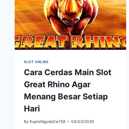
SLOT ONLINE
Cara Cerdas Main Slot
Great Rhino Agar
Menang Besar Setiap
Hari
By
KupreNgudaZw758
04/03/2026