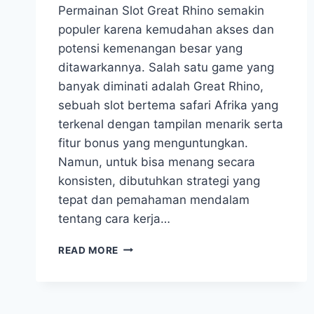
Permainan Slot Great Rhino semakin
populer karena kemudahan akses dan
potensi kemenangan besar yang
ditawarkannya. Salah satu game yang
banyak diminati adalah Great Rhino,
sebuah slot bertema safari Afrika yang
terkenal dengan tampilan menarik serta
fitur bonus yang menguntungkan.
Namun, untuk bisa menang secara
konsisten, dibutuhkan strategi yang
tepat dan pemahaman mendalam
tentang cara kerja…
CARA
READ MORE
CERDAS
MAIN
SLOT
GREAT