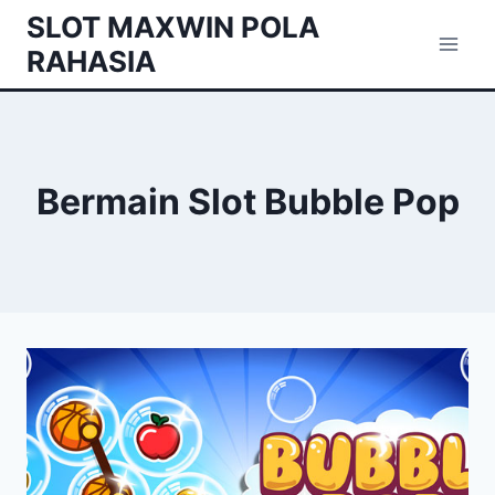
Skip
SLOT MAXWIN POLA
to
RAHASIA
content
Bermain Slot Bubble Pop